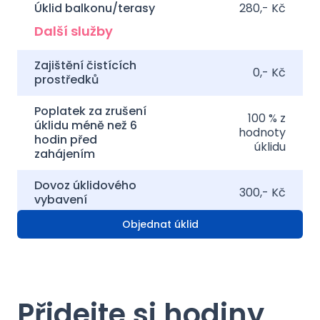
Úklid balkonu/terasy
280,- Kč
Další služby
Zajištění čistících
0,- Kč
prostředků
Poplatek za zrušení
100 % z
úklidu méně než 6
hodnoty
hodin před
úklidu
zahájením
Dovoz úklidového
300,- Kč
vybavení
Objednat úklid
Přidejte si hodiny