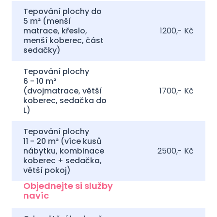
Tepování plochy do
5 m² (menší
matrace, křeslo,
1200,- Kč
menší koberec, část
sedačky)
Tepování plochy
6 - 10 m²
(dvojmatrace, větší
1700,- Kč
koberec, sedačka do
L)
Tepování plochy
11 - 20 m² (více kusů
nábytku, kombinace
2500,- Kč
koberec + sedačka,
větší pokoj)
Objednejte si služby
navíc