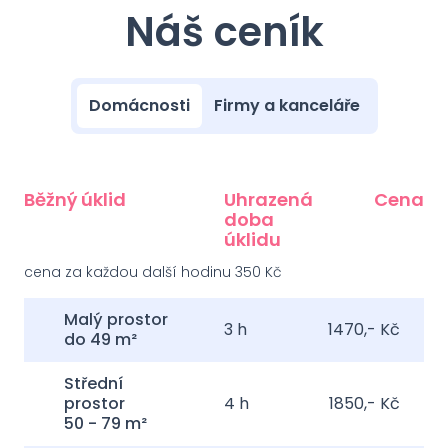
Náš ceník
Domácnosti
Firmy a kanceláře
Běžný úklid
Uhrazená
Cena
doba
úklidu
cena za každou další hodinu 350 Kč
Malý prostor
3
h
1470,- Kč
do 49 m²
Střední
prostor
4
h
1850,- Kč
50 - 79 m²