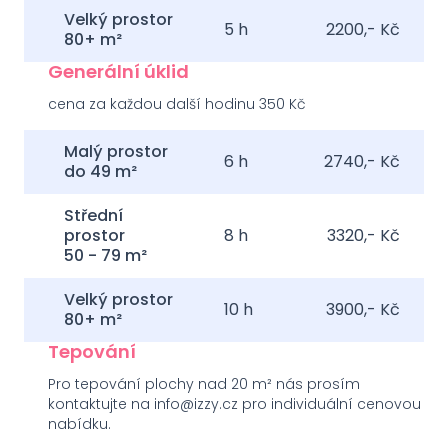
Velký prostor
5
h
2200,- Kč
80+ m²
Generální úklid
cena za každou další hodinu 350 Kč
Malý prostor
6
h
2740,- Kč
do 49 m²
Střední
prostor
8
h
3320,- Kč
50 - 79 m²
Velký prostor
10
h
3900,- Kč
80+ m²
Tepování
Pro tepování plochy nad 20 m² nás prosím
kontaktujte na info@izzy.cz pro individuální cenovou
nabídku.